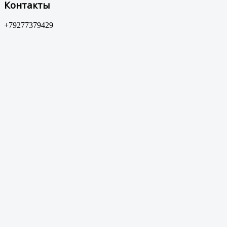
Контакты
+79277379429