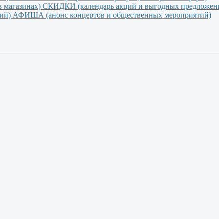
СКИДКИ (календарь акций и выгодных предложени
АФИША (анонс концертов и общественных мероприятий)